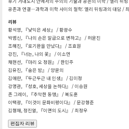
후기 거대도시 안에서의 주의의 기술과 공존의 미학 / 엘리 뒤링
공존과 연결―과학과 미학 사이의 철학: 엘리 뒤링과의 대담 / 
리뷰
황석영, 『낯익은 세상』 / 황광수
박범신, 『나의 손은 말굽으로 변하고』 / 허윤진
조해진, 『로기완을 만났다』 / 조효원
강진, 『너는, 나의 꽃』 / 이소연
채현선, 『마리 오 정원』 / 한민주
김유진, 『숨은 밤』 / 양윤의
김애란, 『두근두근 내 인생』 / 김미정
강명관, 『성호, 세상을 논하다』 / 이승원
존 그레이, 『추악한 동맹』 / 복도훈
이택광, 『이것이 문화비평이다』 / 문강형준
김형재, 정진열, 『이면의 도시』 / 최정우
편집자 리뷰