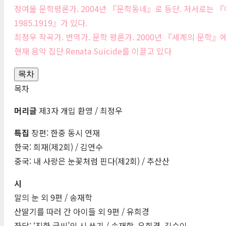
정여울 문학평론가. 2004년 『문학동네』로 등단. 저서로는 『
1985.1919』가 있다.
최정우 작곡가. 번역가. 문학 평론가. 2000년 『세계의 문학
현재 음악 집단 Renata Suicide를 이끌고 있다
목차
목차
머리글
제3자 개입 환영 / 최정우
특집
장편: 한중 동시 연재
한국: 희재(제2회) / 김연수
중국: 내 사랑은 눈꽃처럼 핀다(제2회) / 추산산
시
말의 눈 외 9편 / 송재학
산딸기를 따러 간 아이들 외 9편 / 유희경
좌담: ‘진한 글씨’의 시 쓰기 / 송재학, 유희경, 김수이