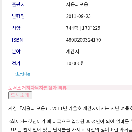
출판사
자음과모음
발행일
2011-08-25
사양
744쪽 | 170*225
ISBN
480D200324170
분야
계간지
정가
10,000원
신간안내문
도서소개
저자
목차
편집자 리뷰
도서소개
계간「자음과 모음」. 2011년 가을호 계간지에서는 지난 여름호
<희재>는 갓난아기 때 미국으로 입양된 후 성인이 되어 엄마를 
그녀는 편지 안에 있는 단서들을 가지고 자신의 잃어버린 과거를