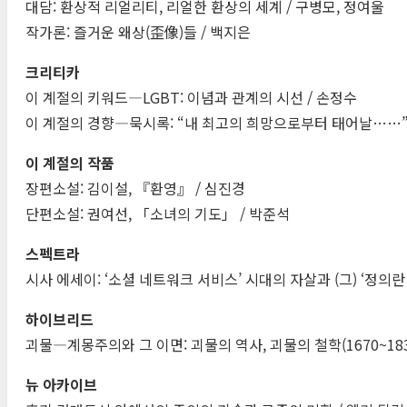
대담: 환상적 리얼리티, 리얼한 환상의 세계 / 구병모, 정여울
작가론: 즐거운 왜상(歪像)들 / 백지은
크리티카
이 계절의 키워드―LGBT: 이념과 관계의 시선 / 손정수
이 계절의 경향―묵시록: “내 최고의 희망으로부터 태어날……”
이 계절의 작품
장편소설: 김이설, 『환영』 / 심진경
단편소설: 권여선, 「소녀의 기도」 / 박준석
스펙트라
시사 에세이: ‘소셜 네트워크 서비스’ 시대의 자살과 (그) ‘정의란
하이브리드
괴물―계몽주의와 그 이면: 괴물의 역사, 괴물의 철학(1670~1837
뉴 아카이브