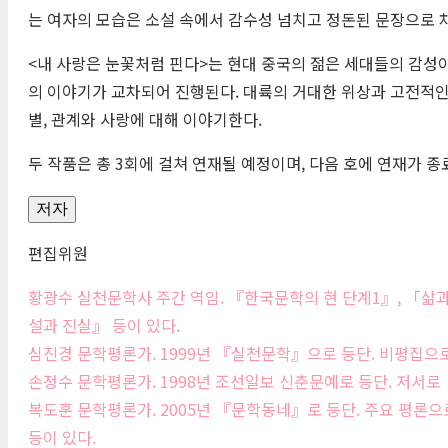
는 여자의 모습은 소설 속에서 감수성 넘치고 정돈된 문장으로 
<내 사랑은 눈꽃처럼 핀다>는 현대 중국의 젊은 세대들의 감성이
의 이야기가 교차되어 진행된다. 대륙의 거대한 위상과 고전적
별, 관계와 사랑에 대해 이야기한다.
두 작품은 총 3회에 걸쳐 연재될 예정이며, 다음 호에 연재가 종
저자
편집위원
황광수 실천문학사 주간 역임. 『한국문학의 현 단계1』, 「삶
설과 진실』 등이 있다.
심진경 문학평론가. 1999년 『실천문학』으로 등단. 비평집으
손정수 문학평론가. 1998년 조선일보 신춘문예로 등단. 저서로
복도훈 문학평론가. 2005년 『문학동네』로 등단. 주요 평론으
등이 있다.