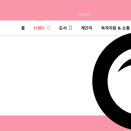
Search
홈
브랜드
도서
계간지
독자지원 & 소통
자음과모음
도서
브랜드
자음과모음