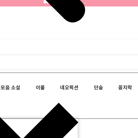
모음 소설
이룸
네오픽션
단숨
꼼지락