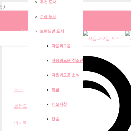
추천 도서
수상 도서
Search
브랜드별 도서
자음과모음
자음과모음 청소년
이지북
자음과모음 소설
도서
이룸
네오픽션
브랜드
단숨
이지북