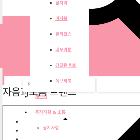
꼼지락
이지북
얼리틴스
네오카툰
강같은 평화
에브리북
자음과모음 브랜드
계간지
독자지원 & 소통
공지사항