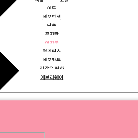
이룸
네오픽션
단숨
꼼지락
이지북
얼리틴스
네오카툰
강같은 평화
에브리웨이