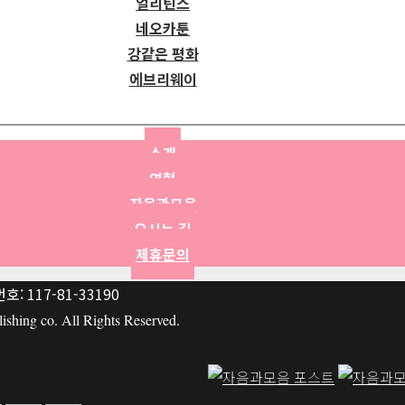
얼리틴스
네오카툰
강같은 평화
에브리웨이
소개
연혁
자음과모음
오시는 길
제휴문의
: 117-81-33190
hing co. All Rights Reserved.