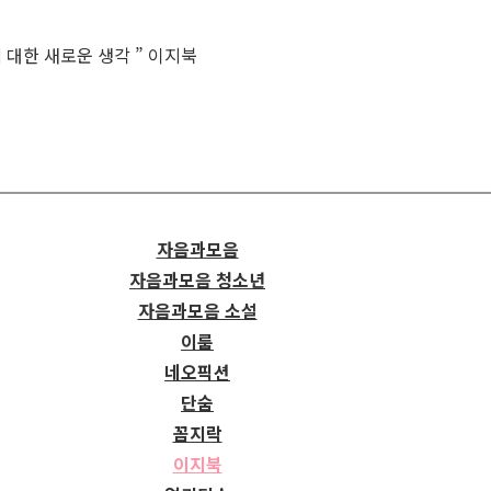
 대한 새로운 생각 ” 이지북
자음과모음
자음과모음 청소년
자음과모음 소설
이룸
네오픽션
단숨
꼼지락
이지북