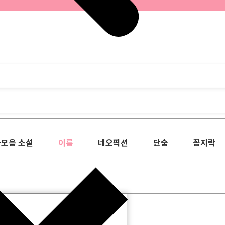
모음 소설
이룸
네오픽션
단숨
꼼지락