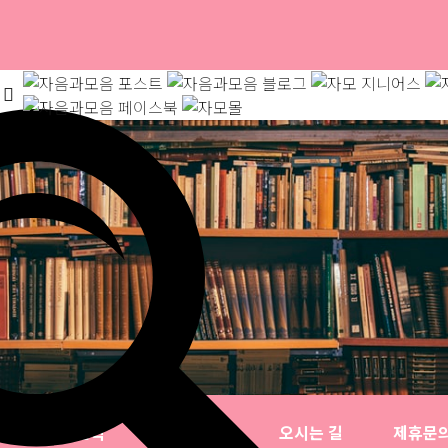
소개
연혁
자음과모음
오시는 길
제휴문