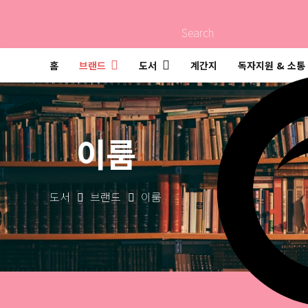
Search
홈
브랜드
도서
계간지
독자지원 & 소통
이룸
도서
브랜드
이룸