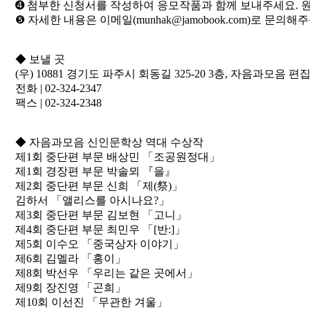
➍ 첨부한 신청서를 작성하여 응모작품과 함께 보내주세요. 
❺ 자세한 내용은 이메일(munhak@jamobook.com)로 문의해
◆ 보낼 곳
(우) 10881 경기도 파주시 회동길 325-20 3층, 자음과모음 편
전화 | 02-324-2347
팩스 | 02-324-2348
​◆ 자음과모음 신인문학상 역대 수상작
제1회 중단편 부문 배상민 「조공원정대」
제1회 경장편 부문 박솔뫼 『을』
제2회 중단편 부문 신희 「제(祭)」
김하서 「앨리스를 아시나요?」
제3회 중단편 부문 김보현 「고니」
제4회 중단편 부문 최민우 「[반:]」
제5회 이수오 「중국상자 이야기」
제6회 김멜라 「홍이」
제8회 박선우 「우리는 같은 곳에서」
제9회 장진영 「곤희」
제10회 이선진 「무관한 겨울」