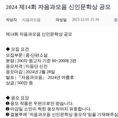
2024 제14회 자음과모음 신인문학상 공모
2023-12-01 15:39
작성자
자음과모음
작성일
조
제14회 자음과모음 신인문학상 공모
◆ 모집 요건
모집부문 | 중‧단편소설
분량 | 200자 원고지 기준 80~200매 2편
응모자격 | 미등단 신인
응모마감 | 2024년 2월 28일
발표 | 『자음과모음』 2024년 여름호
상금 | 500만 원
◆ 응모 요강
➊ 응모 작품은 우편으로만 받습니다.
➋ 마감일 소인이 찍힌 응모작까지 유효합니다.
➌ 겉봉투에 ‘자음과모음 신인문학상 응모작’임을 기재해주십