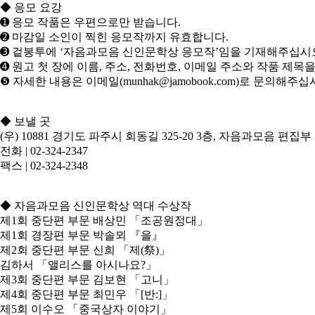
◆ 응모 요강
➊ 응모 작품은 우편으로만 받습니다.
➋ 마감일 소인이 찍힌 응모작까지 유효합니다.
➌ 겉봉투에 ‘자음과모음 신인문학상 응모작’임을 기재해주십시오
➍ 원고 첫 장에 이름, 주소, 전화번호, 이메일 주소와 작품 제목
❺ 자세한 내용은 이메일(munhak@jamobook.com)로 문의해주십
◆ 보낼 곳
(우) 10881 경기도 파주시 회동길 325-20 3층, 자음과모음 편집부
전화 | 02-324-2347
팩스 | 02-324-2348
​◆ 자음과모음 신인문학상 역대 수상작
제1회 중단편 부문 배상민 「조공원정대」
제1회 경장편 부문 박솔뫼 『을』
제2회 중단편 부문 신희 「제(祭)」
김하서 「앨리스를 아시나요?」
제3회 중단편 부문 김보현 「고니」
제4회 중단편 부문 최민우 「[반:]」
제5회 이수오 「중국상자 이야기」