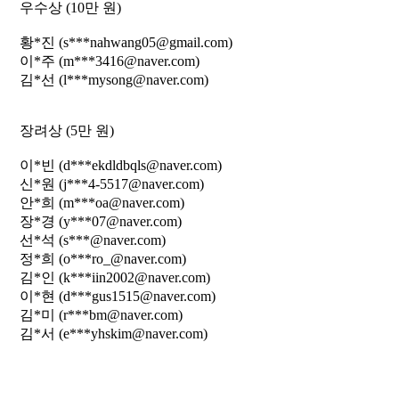
우수상 (10만 원)
황*진 (s***nahwang05@gmail.com)
이*주 (m***3416@naver.com)
김*선 (l***mysong@naver.com)
장려상 (5만 원)
이*빈 (d***ekdldbqls@naver.com)
신*원 (j***4-5517@naver.com)
안*희 (m***oa@naver.com)
장*경 (y***07@naver.com)
선*석 (s***@naver.com)
정*희 (o***ro_@naver.com)
김*인 (k***iin2002@naver.com)
이*현 (d***gus1515@naver.com)
김*미 (r***bm@naver.com)
김*서 (e***yhskim@naver.com)