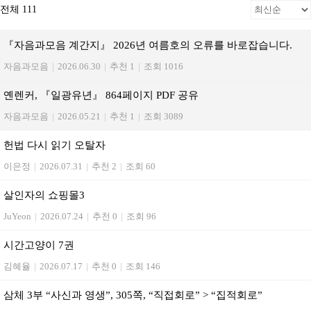
전체 111
『자음과모음 계간지』 2026년 여름호의 오류를 바로잡습니다.
자음과모음
|
2026.06.30
|
추천 1
|
조회 1016
옌렌커, 『일광유년』 864페이지 PDF 공유
자음과모음
|
2026.05.21
|
추천 1
|
조회 3089
헌법 다시 읽기 오탈자
이은정
|
2026.07.31
|
추천 2
|
조회 60
살인자의 쇼핑몰3
JuYeon
|
2026.07.24
|
추천 0
|
조회 96
시간고양이 7권
김혜율
|
2026.07.17
|
추천 0
|
조회 146
삼체 3부 “사신과 영생”, 305쪽, “직접회로” > “집적회로”