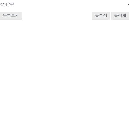
삼체3부
»
목록보기
글수정
글삭제