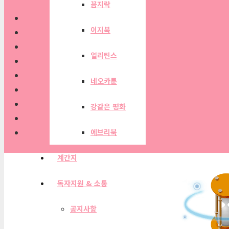
꼼지락
이지북
얼리틴스
네오카툰
강같은 평화
에브리북
계간지
독자지원 & 소통
공지사항