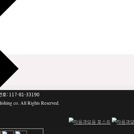
: 117-81-33190
hing co. All Rights Reserved.